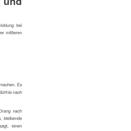
t und
icklung bei
er mittleren
 machen. Es
dürfnis nach
 Drang nach
 bleibende
agt, einen