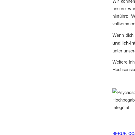
Wir können
unsere wu
hinführt: 
vollkommen
Wenn dich
und Ich-Int
unter unse
Weitere In
Hochsensibi
BERUF
,
CO