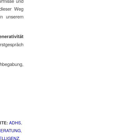
rfnisse und
dieser Weg
 in unserem
erativität
rstgespräch
chbegabung,
TE:
ADHS
,
BERATUNG
,
ELLIGENZ
,