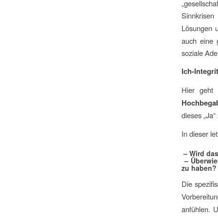
„gesellsch
Sinnkrisen
Lösungen u
auch eine g
soziale Ade
Ich-Integri
Hier geht
Hochbega
dieses „Ja“
In dieser l
– Wird das
– Überwie
zu haben?
Die spezif
Vorbereitun
anfühlen. 