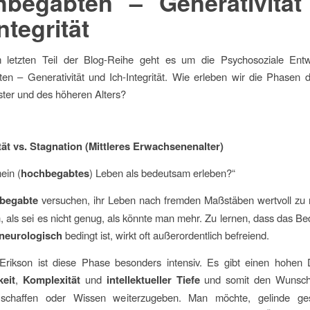
begabten – Generativitä
ntegrität
 letzten Teil der Blog-Reihe geht es um die Psychosoziale Entw
n – Generativität und Ich-Integrität. Wie erleben wir die Phasen d
ter und des höheren Alters?
tät vs. Stagnation (Mittleres Erwachsenenalter)
ein (
hochbegabtes
) Leben als bedeutsam erleben?“
begabte
versuchen, ihr Leben nach fremden Maßstäben wertvoll zu
an, als sei es nicht genug, als könnte man mehr. Zu lernen, dass das Be
neurologisch
bedingt ist, wirkt oft außerordentlich befreiend.
Erikson ist diese Phase besonders intensiv. Es gibt einen hohen
keit
,
Komplexität
und
intellektueller Tiefe
und somit den Wunsch,
schaffen oder Wissen weiterzugeben. Man möchte, gelinde ges