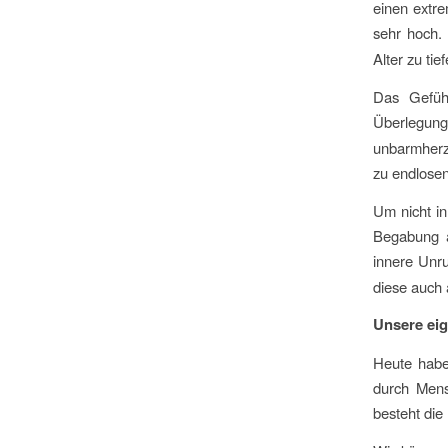
einen extre
sehr hoch.
Alter zu tie
Das Gefühl
Überlegu
unbarmherzi
zu endlosen
Um nicht in
Begabung a
innere Unr
diese auch
Unsere eig
Heute habe
durch Mens
besteht die