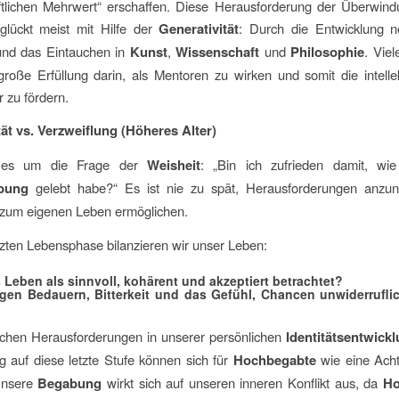
aftlichen Mehrwert“ erschaffen. Diese Herausforderung der Überwind
 glückt meist mit Hilfe der
Generativität
: Durch die Entwicklung n
nd das Eintauchen in
Kunst
,
Wissenschaft
und
Philosophie
. Vie
roße Erfüllung darin, als Mentoren zu wirken und somit die intelle
r zu fördern.
tät vs. Verzweiflung (Höheres Alter)
 es um die Frage der
Weisheit
: „Bin ich zufrieden damit, wi
bung
gelebt habe?“ Es ist nie zu spät, Herausforderungen anzu
 zum eigenen Leben ermöglichen.
etzten Lebensphase bilanzieren wir unser Leben:
 Leben als sinnvoll, kohärent und akzeptiert betrachtet?
gen Bedauern, Bitterkeit und das Gefühl, Chancen unwiderrufli
ischen Herausforderungen in unserer persönlichen
Identitätsentwickl
g auf diese letzte Stufe können sich für
Hochbegabte
wie eine Acht
Unsere
Begabung
wirkt sich auf unseren inneren Konflikt aus, da
Ho