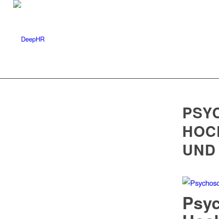
PSY
HOC
UND 
Psy