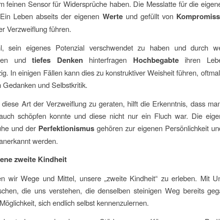
m feinen Sensor für Widersprüche haben. Die Messlatte für die eigene
 Ein Leben abseits der eigenen
Werte
und gefüllt von
Kompromiss
fer Verzweiflung führen.
, sein eigenes Potenzial verschwendet zu haben und durch we
ngen und
tiefes Denken
hinterfragen
Hochbegabte
ihren Lebe
g. In einigen Fällen kann dies zu konstruktiver Weisheit führen, oftma
 Gedanken und Selbstkritik.
 diese Art der Verzweiflung zu geraten, hilft die Erkenntnis, dass ma
uch schöpfen konnte und diese nicht nur ein Fluch war. Die eige
uhe und der
Perfektionismus
gehören zur eigenen Persönlichkeit und
 anerkannt werden.
ene zweite Kindheit
n wir Wege und Mittel, unsere „zweite Kindheit“ zu erleben. Mit Un
chen, die uns verstehen, die denselben steinigen Weg bereits geg
 Möglichkeit, sich endlich selbst kennenzulernen.