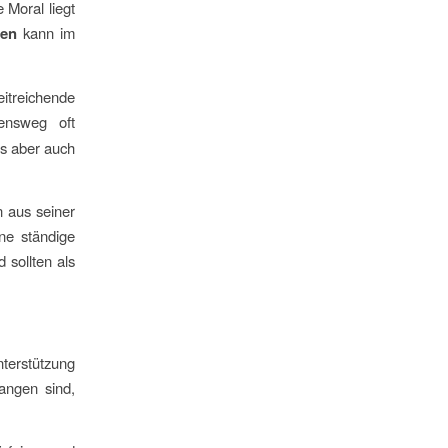
 Moral liegt
en
kann im
itreichende
nsweg oft
ls aber auch
n aus seiner
ne ständige
 sollten als
terstützung
angen sind,