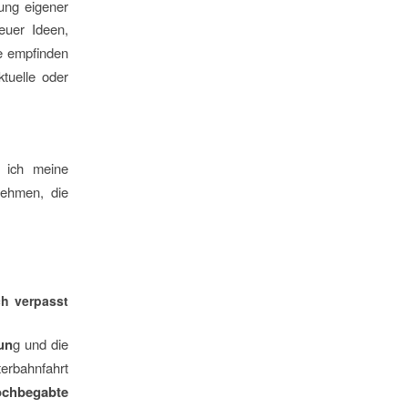
ung eigener
euer Ideen,
le empfinden
ktuelle oder
e ich meine
nehmen, die
ch verpasst
un
g und die
erbahnfahrt
chbegabte