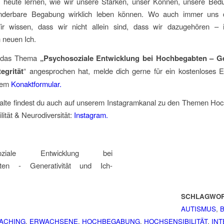
 heute lernen, wie wir unsere Stärken, unser Können, unsere Bedü
nderbare Begabung wirklich leben können. Wo auch immer uns 
Wir wissen, dass wir nicht allein sind, dass wir dazugehören –
 neuen Ich.
 das Thema
„Psychosoziale Entwicklung bei Hochbegabten – Gen
egrität
“ angesprochen hat, melde dich gerne für ein kostenloses E
rem
Konaktformular.
halte findest du auch auf unserem Instagramkanal zu den Themen Ho
lität & Neurodiversität:
Instagram.
SCHLAGWOR
AUTISMUS
,
ACHING
,
ERWACHSENE
,
HOCHBEGABUNG
,
HOCHSENSIBILITÄT
,
INT